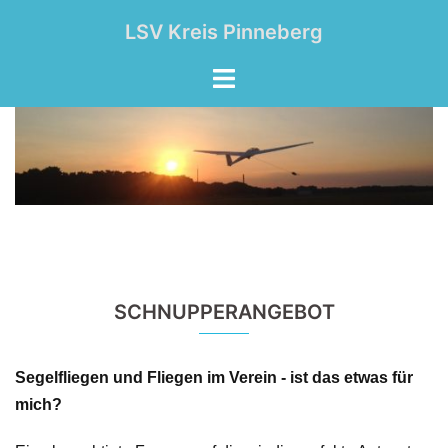
Zum
LSV Kreis Pinneberg
Inhalt
springen
Menü
umschalten
SCHNUPPERANGEBOT
Segelfliegen und Fliegen im Verein - ist das etwas für
mich?